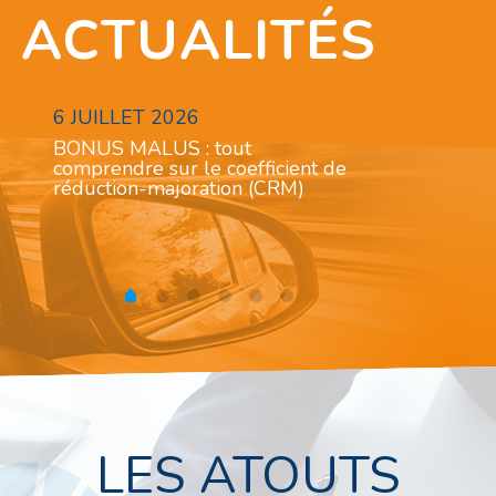
ACTUALITÉS
6 JUILLET 2026
17 JUIN 20
BONUS MALUS : tout
Assurance ap
comprendre sur le coefficient de
non-paiement
réduction-majoration (CRM)
LES ATOUTS